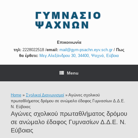
Skip
to
content
Επικοινωνία
τηλ:
2228022518
/
email:
mail@gym-psachn.eyv.sch.gr
/
Πως
θα έρθετε:
Μεγ.Αλεξάνδρου 30, 34400, Ψαχνά, Εύβοια
Menu
Home
»
Σχολικοί Διαγωνισμοί
»
Αγώνες σχολικού
πρωταθλήματος δρόμου σε ανώμαλο έδαφος Γυμνασίων Δ.Δ.Ε.
Ν. Εύβοιας
Αγώνες σχολικού πρωταθλήματος δρόμου
σε ανώμαλο έδαφος Γυμνασίων Δ.Δ.Ε. Ν.
Εύβοιας