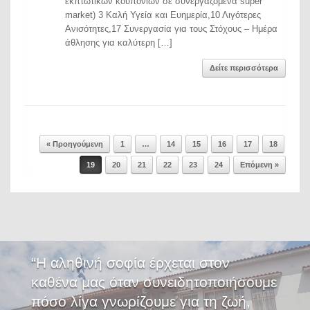
εκπτωτικών κουπονιών σε συνεργαζόμενα super
market) 3 Καλή Υγεία και Ευημερία,10 Λιγότερες
Ανισότητες,17 Συνεργασία για τους Στόχους – Ημέρα
άθλησης για καλύτερη […]
Δείτε περισσότερα
« Προηγούμενη
1
…
14
15
16
17
18
Post navigation
19
20
21
22
23
24
Επόμενη »
“Η αληθινή σοφία έρχεται στον
καθένα μας όταν συνειδητοποιήσουμε
πόσο λίγα γνωρίζουμε για τη ζωή,