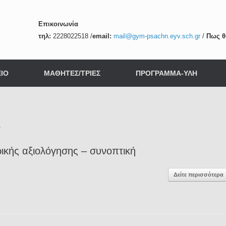
Επικοινωνία
τηλ:
2228022518
/
email:
mail@gym-psachn.eyv.sch.gr
/
Πως θ
ΙΟ
ΜΑΘΗΤΕΣ/ΤΡΙΕΣ
ΠΡΟΓΡΑΜΜΑ-ΥΛΗ
ς
ικής αξιολόγησης – συνοπτική
Δείτε περισσότερα