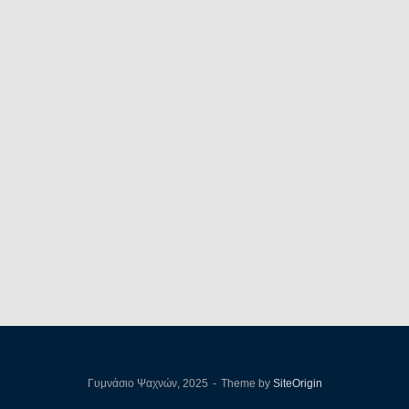
Γυμνάσιο Ψαχνών, 2025
Theme by
SiteOrigin